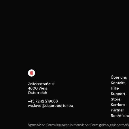
Jetzt Anfrage senden
Über uns
Kontakt
Zeileisstraße 6
4600 Wels
Hilfe
Österreich
Support
Store
+43 7242 219666
Karriere
we.love@datareporter.eu
Partner
Rechtlich
Sprachliche Formulierungen in männlicher Form gelten gleichermaß