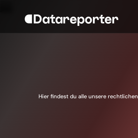
Datareporter
D
a
t
a
r
e
p
Hier findest du alle unsere rechtlich