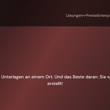
Lösungen
Preise
Enterpr
o
r
t
e
r
r
e
c
h
t
l
i
c
h
e
I
n
f
o
r
en Unterlagen an einem Ort. Und das Beste daran: Sie
erstellt!