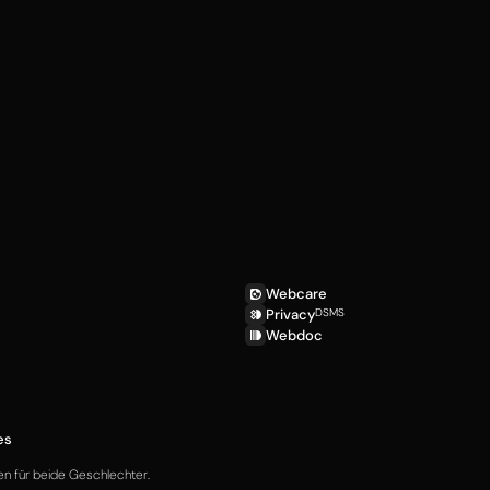
Webcare
Privacy
DSMS
Webdoc
es
en für beide Geschlechter.