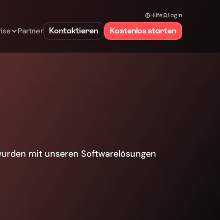
Hilfe
Login
Kontaktieren
Kostenlos starten
ise
Partner
m
a
t
i
o
n
e
n
 wurden mit unseren Softwarelösungen 